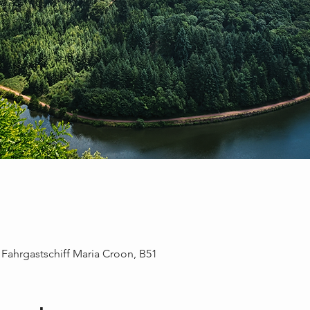
 Fahrgastschiff Maria Croon, B51