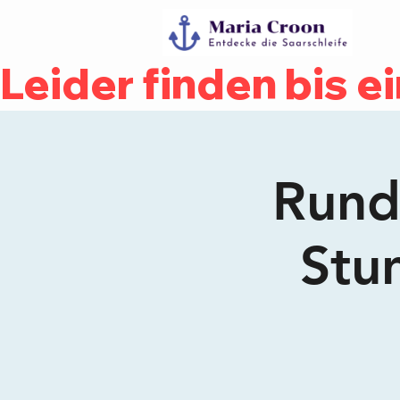
Leider finden bis e
Rundf
Stu