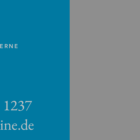
GERNE
8 1237
ine.de