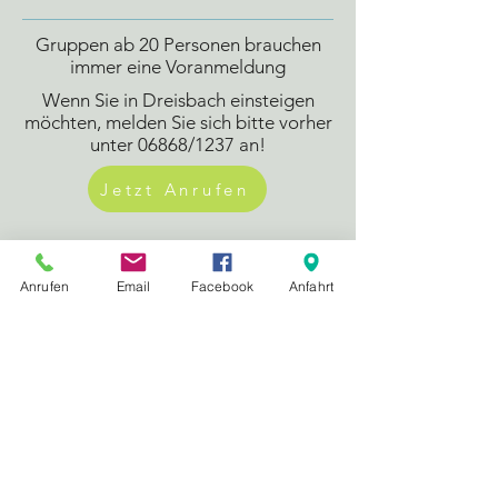
Gruppen ab 20 Personen brauchen
immer eine Voranmeldung
Wenn Sie in Dreisbach einsteigen
möchten, melden Sie sich bitte vorher
unter 06868/1237 an!
Jetzt Anrufen
Anrufen
Email
Facebook
Anfahrt
Hunde und Fahrräder können gegen
einen kleinen Aufpreis mit an Bord
genommen werden