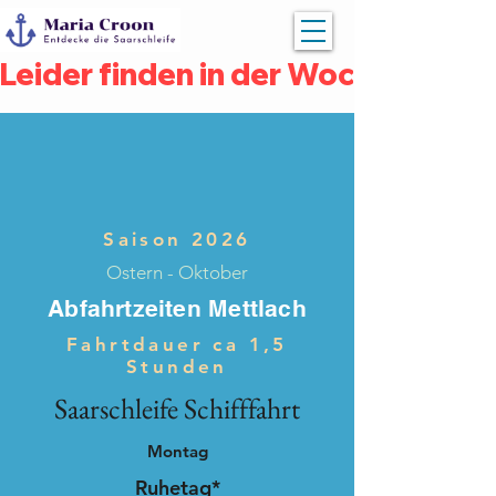
Leider finden in der Woche vom 04
Saison 2026
Ostern - Oktober
Abfahrtzeiten Mettlach
Fahrtdauer ca 1,5
Stunden
Saarschleife Schifffahrt
Montag
Ruhetag*