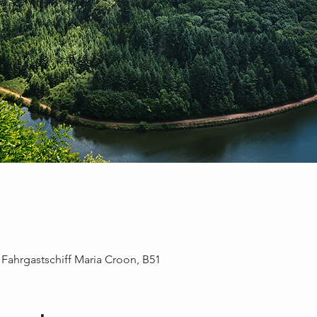
 Fahrgastschiff Maria Croon, B51