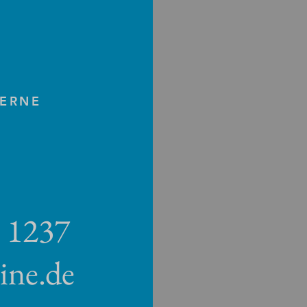
GERNE
8 1237
ine.de