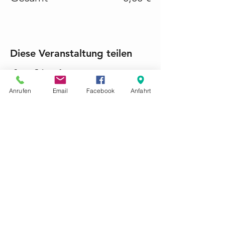
Diese Veranstaltung teilen
Anrufen
Email
Facebook
Anfahrt
KONTAKTIEREN SIE UNS GERNE
Tel.:
+49 (0) 6868 1237
mariacroon@t-online.de
Impressum
Datenschutz
AGB