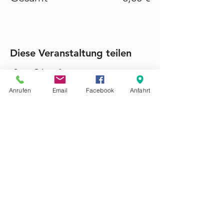
Diese Veranstaltung teilen
Anrufen
Email
Facebook
Anfahrt
KONTAKTIEREN SIE UNS GERNE
Tel.:
+49 (0) 6868 1237
mariacroon@t-online.de
Impressum
Datenschutz
AGB