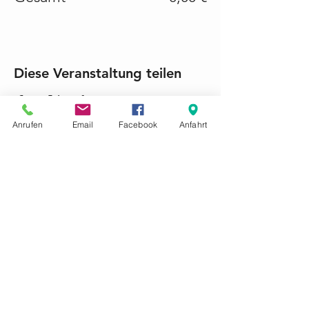
Diese Veranstaltung teilen
Anrufen
Email
Facebook
Anfahrt
KONTAKTIEREN SIE UNS GERNE
Tel.:
+49 (0) 6868 1237
mariacroon@t-online.de
Impressum
Datenschutz
AGB