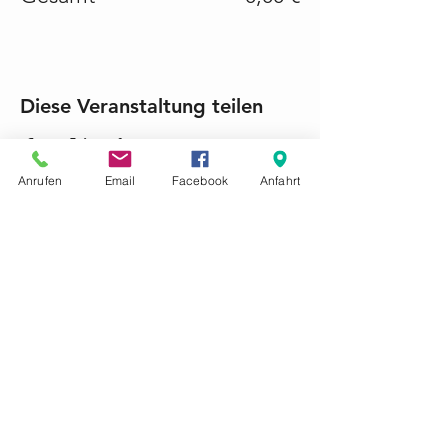
Diese Veranstaltung teilen
Anrufen
Email
Facebook
Anfahrt
KONTAKTIEREN SIE UNS GERNE
Tel.:
+49 (0) 6868 1237
mariacroon@t-online.de
Impressum
Datenschutz
AGB