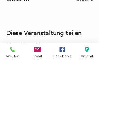
Diese Veranstaltung teilen
Anrufen
Email
Facebook
Anfahrt
KONTAKTIEREN SIE UNS GERNE
Tel.:
+49 (0) 6868 1237
mariacroon@t-online.de
Impressum
Datenschutz
AGB