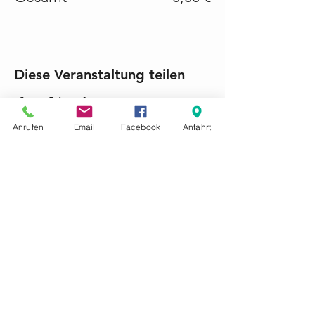
Diese Veranstaltung teilen
Anrufen
Email
Facebook
Anfahrt
KONTAKTIEREN SIE UNS GERNE
Tel.:
+49 (0) 6868 1237
mariacroon@t-online.de
Impressum
Datenschutz
AGB