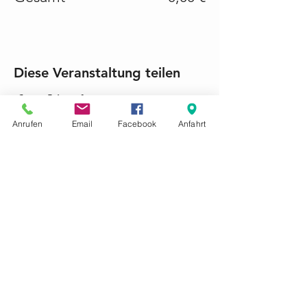
Diese Veranstaltung teilen
Anrufen
Email
Facebook
Anfahrt
KONTAKTIEREN SIE UNS GERNE
Tel.:
+49 (0) 6868 1237
mariacroon@t-online.de
Impressum
Datenschutz
AGB