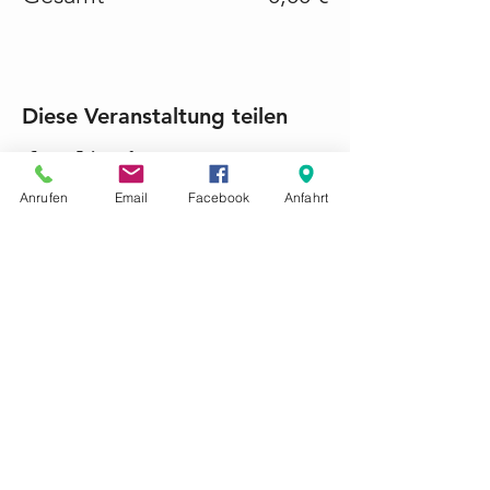
Diese Veranstaltung teilen
Anrufen
Email
Facebook
Anfahrt
KONTAKTIEREN SIE UNS GERNE
Tel.:
+49 (0) 6868 1237
mariacroon@t-online.de
Impressum
Datenschutz
AGB