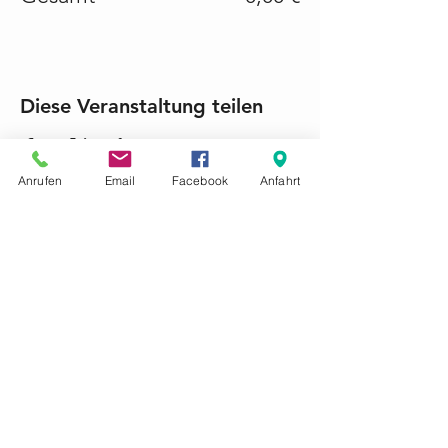
Diese Veranstaltung teilen
Anrufen
Email
Facebook
Anfahrt
KONTAKTIEREN SIE UNS GERNE
Tel.:
+49 (0) 6868 1237
mariacroon@t-online.de
Impressum
Datenschutz
AGB