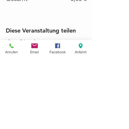
Diese Veranstaltung teilen
Anrufen
Email
Facebook
Anfahrt
KONTAKTIEREN SIE UNS GERNE
Tel.:
+49 (0) 6868 1237
mariacroon@t-online.de
Impressum
Datenschutz
AGB