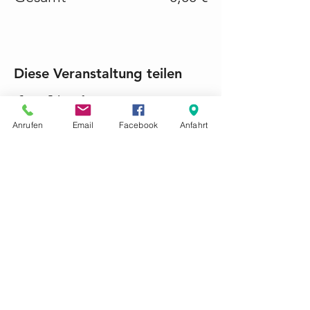
Diese Veranstaltung teilen
Anrufen
Email
Facebook
Anfahrt
KONTAKTIEREN SIE UNS GERNE
Tel.:
+49 (0) 6868 1237
mariacroon@t-online.de
Impressum
Datenschutz
AGB