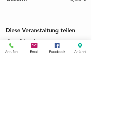
Diese Veranstaltung teilen
Anrufen
Email
Facebook
Anfahrt
KONTAKTIEREN SIE UNS GERNE
Tel.:
+49 (0) 6868 1237
mariacroon@t-online.de
Impressum
Datenschutz
AGB