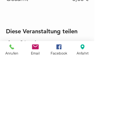
Diese Veranstaltung teilen
Anrufen
Email
Facebook
Anfahrt
KONTAKTIEREN SIE UNS GERNE
Tel.:
+49 (0) 6868 1237
mariacroon@t-online.de
Impressum
Datenschutz
AGB