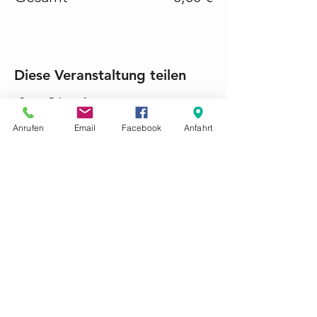
Diese Veranstaltung teilen
Anrufen
Email
Facebook
Anfahrt
KONTAKTIEREN SIE UNS GERNE
Tel.:
+49 (0) 6868 1237
mariacroon@t-online.de
Impressum
Datenschutz
AGB