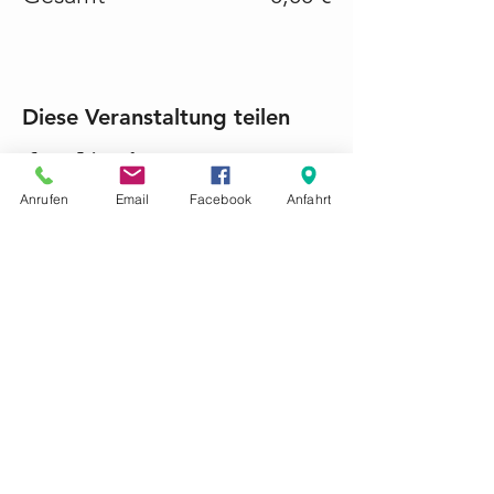
Diese Veranstaltung teilen
Anrufen
Email
Facebook
Anfahrt
KONTAKTIEREN SIE UNS GERNE
Tel.:
+49 (0) 6868 1237
mariacroon@t-online.de
Impressum
Datenschutz
AGB