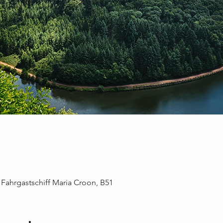
 Fahrgastschiff Maria Croon, B51