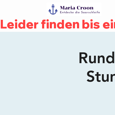
Leider finden bis e
Rundf
Stu