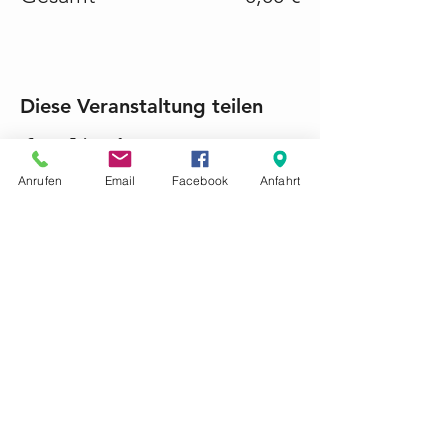
Diese Veranstaltung teilen
Anrufen
Email
Facebook
Anfahrt
KONTAKTIEREN SIE UNS GERNE
Tel.:
+49 (0) 6868 1237
mariacroon@t-online.de
Impressum
Datenschutz
AGB