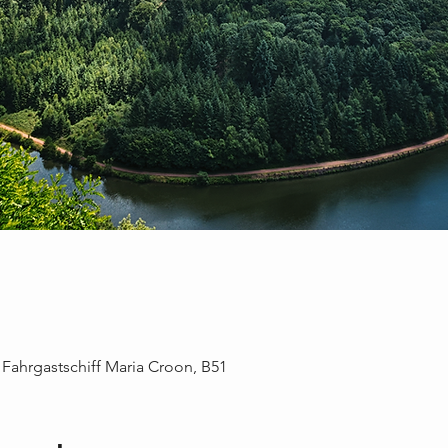
 Fahrgastschiff Maria Croon, B51