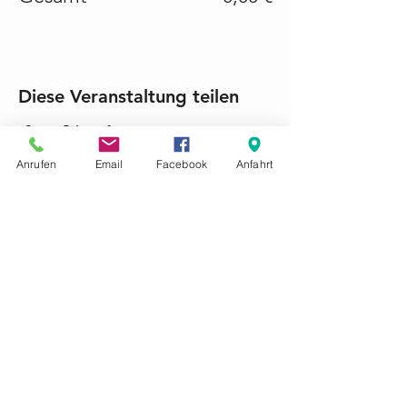
Diese Veranstaltung teilen
Anrufen
Email
Facebook
Anfahrt
KONTAKTIEREN SIE UNS GERNE
Tel.:
+49 (0) 6868 1237
mariacroon@t-online.de
Impressum
Datenschutz
AGB