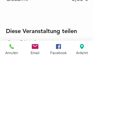
Diese Veranstaltung teilen
Anrufen
Email
Facebook
Anfahrt
KONTAKTIEREN SIE UNS GERNE
Tel.:
+49 (0) 6868 1237
mariacroon@t-online.de
Impressum
Datenschutz
AGB