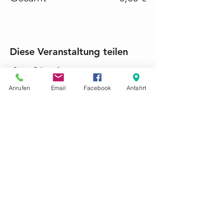
Diese Veranstaltung teilen
Anrufen
Email
Facebook
Anfahrt
KONTAKTIEREN SIE UNS GERNE
Tel.:
+49 (0) 6868 1237
mariacroon@t-online.de
Impressum
Datenschutz
AGB