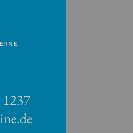
GERNE
8 1237
ine.de