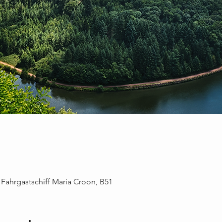
 Fahrgastschiff Maria Croon, B51