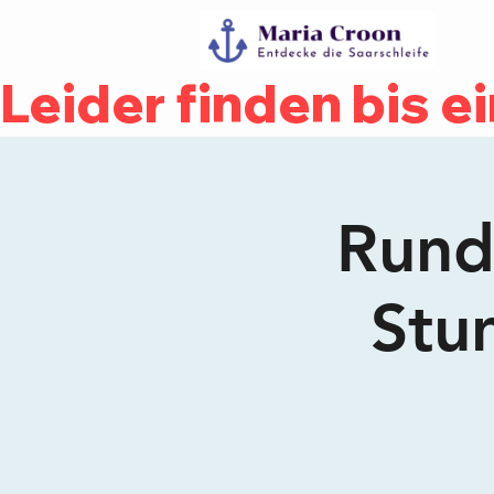
Leider finden bis e
Rundf
Stu