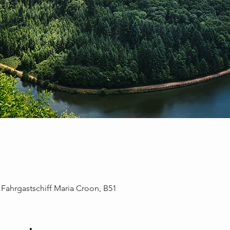
 Fahrgastschiff Maria Croon, B51