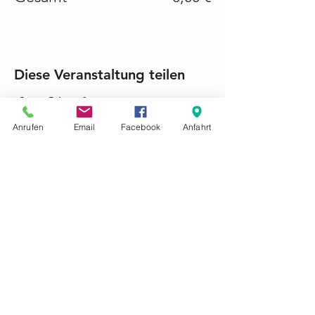
Diese Veranstaltung teilen
Anrufen
Email
Facebook
Anfahrt
KONTAKTIEREN SIE UNS GERNE
Tel.:
+49 (0) 6868 1237
mariacroon@t-online.de
Impressum
Datenschutz
AGB