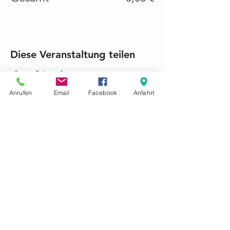
Diese Veranstaltung teilen
Anrufen
Email
Facebook
Anfahrt
KONTAKTIEREN SIE UNS GERNE
Tel.:
+49 (0) 6868 1237
mariacroon@t-online.de
Impressum
Datenschutz
AGB