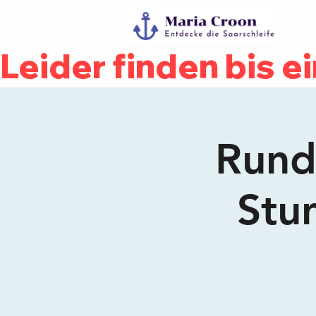
Leider finden bis e
Rundf
Stu