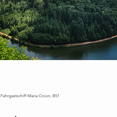
 Fahrgastschiff Maria Croon, B51